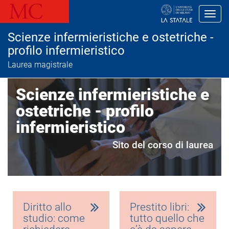
S
a
Toggl
l
t
Scienze infermieristiche e ostetriche -
a
a
profilo infermieristico
l
Laurea magistrale
c
o
n
Scienze infermieristiche e
t
e
ostetriche - profilo
n
u
infermieristico
t
o
p
Sito del corso di laurea
r
i
n
c
i
p
a
Diritto allo
Prestito libri:
l
studio: come
tutto quello che
e