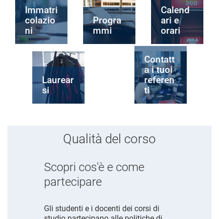
Immatri
Calend
colazio
Progra
ari e
ni
mmi
orari
Contatt
a i tuoi
Laurear
referen
si
ti
Qualità del corso
Scopri cos'è e come
partecipare
Gli studenti e i docenti dei corsi di
studio partecipano alle politiche di